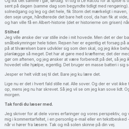
Og lidt det samme i går, lørdag: Vi tog til Le Racou for at spise is
sent på dagen (samme dag som begyndte tidligt med rengøring).
solnedgang og leg og det hele, fik Storm det mærkeligt i maven,
den seje unge, håndterede det bare helt cool, da han fik at vide
og han ville få en Albert-historie (det er historierne om grisen) nå
Stilhed
Jeg ville ønske der var stille inde i mit hovede. Men det er der b
småbekymringer hele tiden. Rejsen her er egentlig et forsøg på at
på at tilværelsen bare udvikler sig som den skal, og jeg ikke 
planlægge så meget. Det har at gøre med kræfterne; det der med at
gør om aftenen, og jeg ønsker at være forberedt på det, så jeg ikk
hovedet ville hjælpe, egentlig. Det bruger en masse batteri i sig s
Jesper er helt vildt sej til det. Bare jeg ku lære det.
Lige nu er det i hvert fald stille nat. Alle sover. Og der er vist ik
op, mens jeg nu har skrevet. Så jeg vil se om jeg kan sove lidt.
morgen.
Tak fordi du læser med.
Jeg skriver for at dele vores erfaringer og vores perspektiv, og vi
mig i kommentarfeltet, i en personlig e-mail eller en tekstbeske
når vi hører fra læsere. Tak og må solen skinne på din vej.