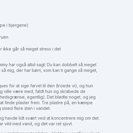
pe i bjergene)
fruen
r ikke går så meget stress i det
my har også altid sagt: Du kan dobbelt så meget
t så mig, der har børn, som kan ti gange så meget,
ues for at sige farvel til den (troede vi), og hun
eg ville være med, faldt hun og skrabede de
æthedsgrænse, egentlig). Det blødte noget, og jeg
d at finde plaster frem. Tre plastre på, en kæmpe
 smed flere sten i vandet.
g havde lidt svært ved at koncentrere mig om det.
 vild med vand, og det var ret sjovt.