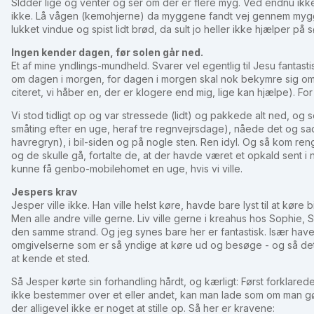
SIdder lige og venter og ser om der er flere myg. Ved endnu ikke
ikke. Lå vågen (kemohjerne) da myggene fandt vej gennem mygge
lukket vindue og spist lidt brød, da sult jo heller ikke hjælper på
Ingen kender dagen, før solen går ned.
Et af mine yndlings-mundheld. Svarer vel egentlig til Jesu fantast
om dagen i morgen, for dagen i morgen skal nok bekymre sig om de
citeret, vi håber en, der er klogere end mig, lige kan hjælpe). For h
Vi stod tidligt op og var stressede (lidt) og pakkede alt ned, og 
småting efter en uge, heraf tre regnvejrsdage), nåede det og s
havregryn), i bil-siden og på nogle sten. Ren idyl. Og så kom re
og de skulle gå, fortalte de, at der havde været et opkald sent i
kunne få genbo-mobilehomet en uge, hvis vi ville.
Jespers krav
Jesper ville ikke. Han ville helst køre, havde bare lyst til at køre 
Men alle andre ville gerne. Liv ville gerne i kreahus hos Sophie,
den samme strand. Og jeg synes bare her er fantastisk. Især ha
omgivelserne som er så yndige at køre ud og besøge - og så det 
at kende et sted.
Så Jesper kørte sin forhandling hårdt, og kærligt: Først forklared
ikke bestemmer over et eller andet, kan man lade som om man gør,
der alligevel ikke er noget at stille op. Så her er kravene: