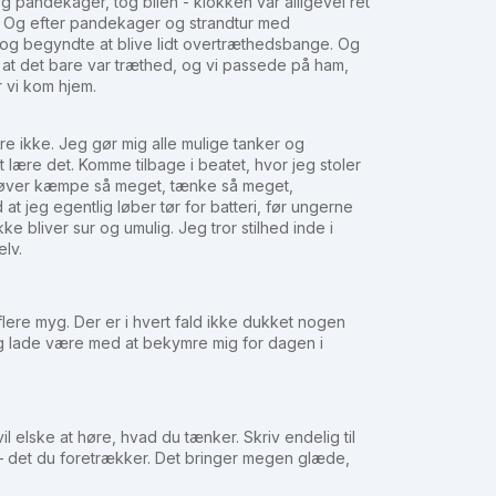
 og pandekager, tog bilen - klokken var alligevel ret
 Og efter pandekager og strandtur med
 og begyndte at blive lidt overtræthedsbange. Og
, at det bare var træthed, og vi passede på ham,
r vi kom hjem.
are ikke. Jeg gør mig alle mulige tanker og
 lære det. Komme tilbage i beatet, hvor jeg stoler
behøver kæmpe så meget, tænke så meget,
 jeg egentlig løber tør for batteri, før ungerne
e bliver sur og umulig. Jeg tror stilhed inde i
elv.
ke flere myg. Der er i hvert fald ikke dukket nogen
 Og lade være med at bekymre mig for dagen i
l elske at høre, hvad du tænker. Skriv endelig til
d – det du foretrækker. Det bringer megen glæde,