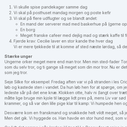
Vi skulle spise pandekager samme dag
Vi skal på posthuset mandag morgen og poste kefir
Vi skal på flere udflugter og se blandt andet:
En mand der serverer mad med baskerhue på (gerne op
En borg
Meget franske cafeer med dejlig mad og stærk kaffe til 
Fjerde krav: Cecilie laver en stor kande the hver dag
Vi er mere tjekkede til at komme af sted næste lørdag, så de
Stærke unger
Ungerne orker meget mere end man tror. Men min sted-fader Tom
som du selv tror, og ti gange så meget som din mor tror. Nu er de
som jeg tror.
Seje Silke for eksempel: Fredag aften var vi på stranden i les Criq
løb og kastede sten i vandet. Da hun løb hen for at spørge, om j
ledeste sår på det ene knæ. Klokken otte, halv ni (langt over tr
måtte lige bruge min kjole til lægge lidt pres på, mens Liv var sø
krammer, og så var den lille pige klar til kamp: Vi humpede hen og
Desværre kom en franskmand og snakkede helt vildt meget, så je
Men det gik. Vi hyggede os. Han havde en stor hund med, som var