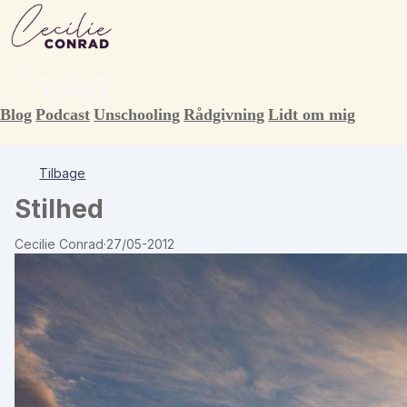
Blog
Podcast
Unschooling
Rådgivning
Lidt om mig
Tilbage
Stilhed
Cecilie Conrad
·
27/05-2012