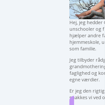
Hej, jeg hedder 
unschooler og fu
hjælper andre f
hjemmeskole, un
som familie.
Jeg tilbyder råd
grandmothering 
faglighed og kon
egne værdier.
Er jeg den rigti
snakkes vi ved o