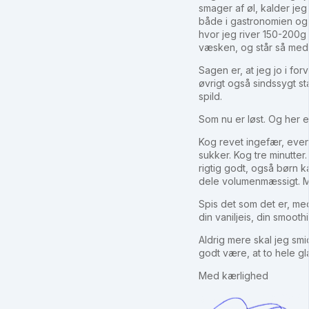
smager af øl, kalder jeg 
både i gastronomien og
hvor jeg river 150-200g
væsken, og står så med 
Sagen er, at jeg jo i for
øvrigt også sindssygt s
spild.
Som nu er løst. Og her er
Kog revet ingefær, event
sukker. Kog tre minutte
rigtig godt, også børn k
dele volumenmæssigt. Mix
Spis det som det er, med
din vaniljeis, din smoot
Aldrig mere skal jeg sm
godt være, at to hele gl
Med kærlighed