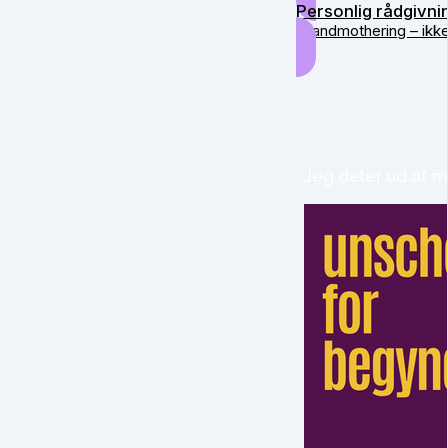
Personlig rådgivni
Grandmothering – ikk
Jeg deler ud af m