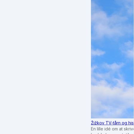
Žižkov TV-tårn og his
En lille idé om at sk