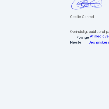
Cecilie Conrad
Oprindeligt publiceret 
Af med ove
Forrige
Næste
Jeg ønsker m