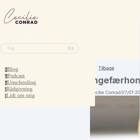
⌘K
Søg
Tilbage
Blog
b
Podcast
p
Ingefærhon
Unschooling
u
Rådgivning
r
Cecilie Conrad
·
07/01-2
Lidt om mig
l