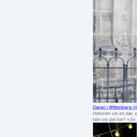
Døren i Wittenberg: H
Historien om en dør, 
tale om det her? » En