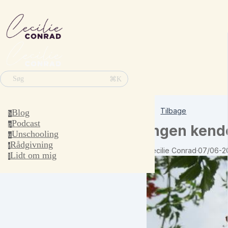
⌘K
Søg
Tilbage
Blog
b
Podcast
p
Ingen kende
Unschooling
u
Rådgivning
r
Cecilie Conrad
·
07/06-2
Lidt om mig
l