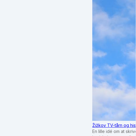
Žižkov TV-tårn og his
En lille idé om at sk