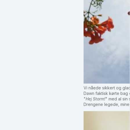
Vi nåede sikkert og gla
Dawn faktisk kørte bag 
"
Hej Storm!
" med al sin 
Drengene legede, mine 