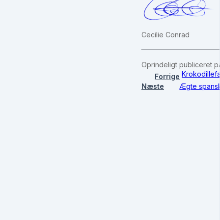
Cecilie Conrad
Oprindeligt publiceret p
Krokodillef
Forrige
Næste
Ægte spansk