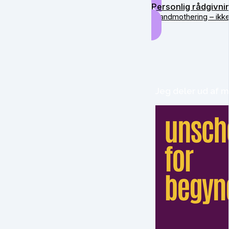
Personlig rådgivni
Grandmothering – ikk
Jeg deler ud af m