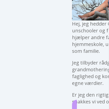
Hej, jeg hedder 
unschooler og fu
hjælper andre f
hjemmeskole, un
som familie.
Jeg tilbyder råd
grandmothering 
faglighed og kon
egne værdier.
Er jeg den rigti
snakkes vi ved o