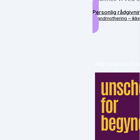
Personlig rådgivni
Grandmothering – ikk
Jeg deler ud af m