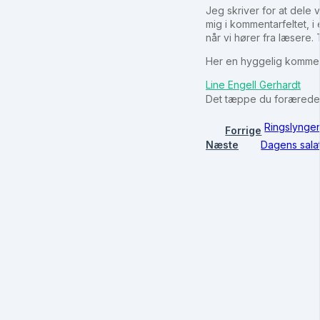
Jeg skriver for at dele 
mig i kommentarfeltet, 
når vi hører fra læsere.
Her en hyggelig komment
Line Engell Gerhardt
Det tæppe du forærede m
Ringslyngen
Forrige
Næste
Dagens salat