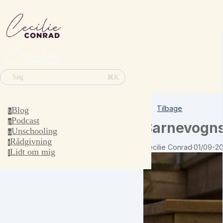
⌘K
Søg
Tilbage
Blog
b
Podcast
p
Barnevogn
Unschooling
u
Rådgivning
r
Cecilie Conrad
·
01/09-20
Lidt om mig
l