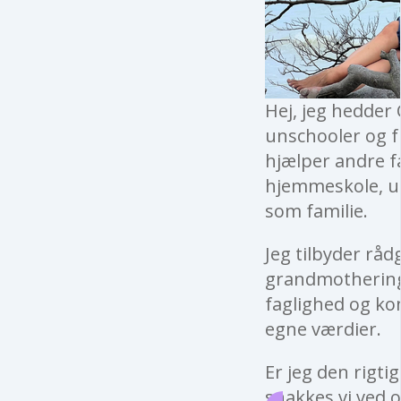
Hej, jeg hedder 
unschooler og fu
hjælper andre f
hjemmeskole, un
som familie.
Jeg tilbyder råd
grandmothering 
faglighed og kon
egne værdier.
Er jeg den rigti
snakkes vi ved o