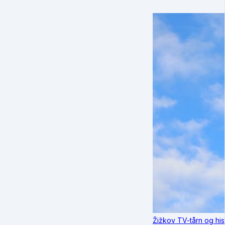
Žižkov TV-tårn og his