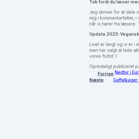
Tak fordi du læser me
Jeg skriver for at dele 
mig i kommentarfeltet, 
når vi hører fra læsere.
Update 2023: Vegansk 
Livet er langt og vi er 
men har valgt at lade al
vores fortid :)
Oprindeligt publiceret 
Nedtur i Eu
Forrige
Næste
Gaffelkager 