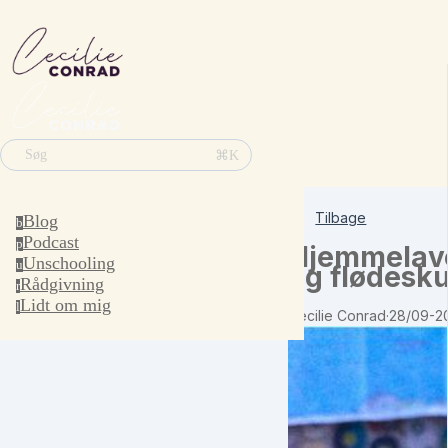
⌘K
Søg
Tilbage
Blog
b
Podcast
p
Hjemmelav
Unschooling
u
og flødesk
Rådgivning
r
Lidt om mig
l
Cecilie Conrad
·
28/09-2