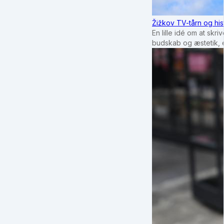
Žižkov TV-tårn og his
En lille idé om at sk
budskab og æstetik, e