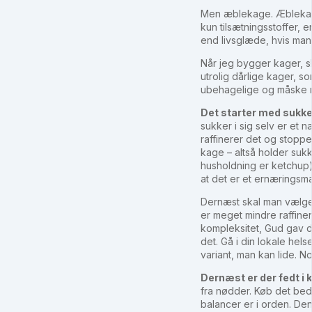
Men æblekage. Æbleka
kun tilsætningsstoffer, e
end livsglæde, hvis man 
Når jeg bygger kager, s
utrolig dårlige kager, 
ubehagelige og måske m
Det starter med sukke
sukker i sig selv er et 
raffinerer det og stoppe
kage – altså holder suk
husholdning er ketchup) 
at det er et ernæringsm
Dernæst skal man vælge 
er meget mindre raffine
kompleksitet, Gud gav d
det. Gå i din lokale hel
variant, man kan lide. No
Dernæst er der fedt i 
fra nødder. Køb det bed
balancer er i orden. D