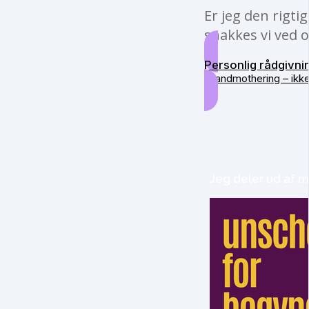
Er jeg den rigti
snakkes vi ved o
Personlig rådgivni
Grandmothering – ikk
Jeg deler ud af m