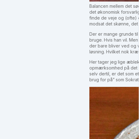
Balancen mellem det sød
det økonomisk forsvarlig
finde de veje og (ofte)
modsat det skønne, det 
Der er mange grunde til 
bruge. Hvis han vil. Me
der bare bliver ved og
løsning. Hvilket nok kræv
Her tager jeg lige æble
opmærksomhed på det gode
selv dertil, er det som e
brug for på” som Sokrat