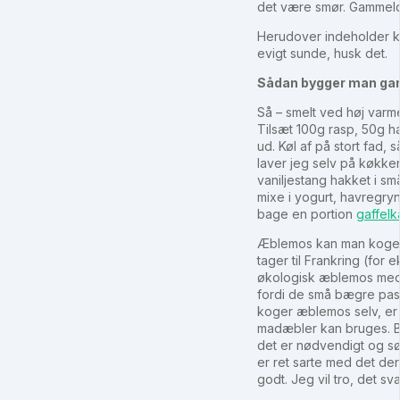
det være smør. Gammeld
Herudover indeholder ka
evigt sunde, husk det.
Sådan bygger man gam
Så – smelt ved høj varm
Tilsæt 100g rasp, 50g ha
ud. Køl af på stort fad, 
laver jeg selv på køkke
vaniljestang hakket i sm
mixe i yogurt, havregryn
bage en portion
gaffelk
Æblemos kan man koge sel
tager til Frankring (for
økologisk æblemos med v
fordi de små bægre pass
koger æblemos selv, er 
madæbler kan bruges. Bl
det er nødvendigt og sør
er ret sarte med det de
godt. Jeg vil tro, det sv