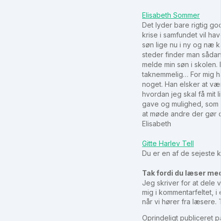
Elisabeth Sommer
Det lyder bare rigtig g
krise i samfundet vil hav
søn lige nu i ny og næ 
steder finder man sådan
melde min søn i skolen. 
taknemmelig… For mig har 
noget. Han elsker at v
hvordan jeg skal få mit 
gave og mulighed, som g
at møde andre der gør de
Elisabeth
Gitte Harlev Tell
Du er en af de sejeste
T
ak fordi du læser me
Jeg skriver for at dele 
mig i kommentarfeltet, 
når vi hører fra læsere.
Oprindeligt publiceret p