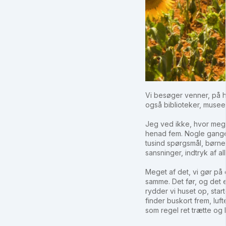
Vi besøger venner, på h
også biblioteker, musee
Jeg ved ikke, hvor mege
henad fem. Nogle gange 
tusind spørgsmål, børnen
sansninger, indtryk af a
Meget af det, vi gør på
samme. Det før, og det e
rydder vi huset op, sta
finder buskort frem, lufte
som regel ret trætte og