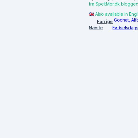
fra SpeltMor.dk bloggen
🇬🇧
Also available in Engl
Godnat, Alf
Forrige
Næste
Fødselsdagsf