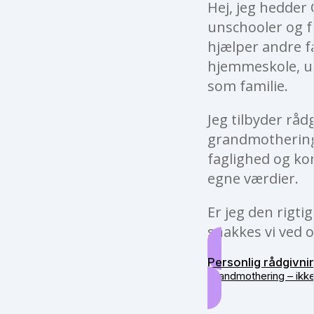
Hej, jeg hedder 
unschooler og fu
hjælper andre f
hjemmeskole, un
som familie.
Jeg tilbyder råd
grandmothering 
faglighed og kon
egne værdier.
Er jeg den rigti
snakkes vi ved o
Personlig rådgivni
Grandmothering – ikk