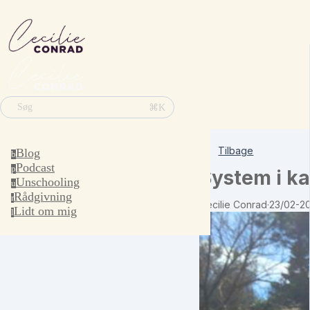
⌘K
Søg
Tilbage
Blog
b
Podcast
p
System i ka
Unschooling
u
Rådgivning
r
Cecilie Conrad
·
23/02-2
Lidt om mig
l