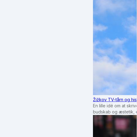
Žižkov TV-tårn og his
En lille idé om at sk
budskab og æstetik, e