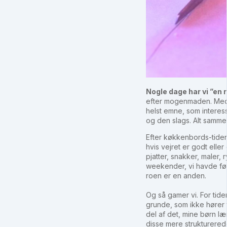
Nogle dage har vi ”en 
efter mogenmaden. Med m
helst emne, som interes
og den slags. Alt sammen
Efter køkkenbords-tiden b
hvis vejret er godt eller 
pjatter, snakker, maler
weekender, vi havde før 
roen er en anden.
Og så gamer vi. For tide
grunde, som ikke hører t
del af det, mine børn l
disse mere strukturerede 