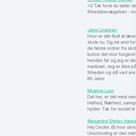
<3
Tak fordi du deler di
frihedsbevægelsen - in
Janni Lindgren
Hvor er det fedt at læse
skole nu. Og mit sind fo
de første ordrer fra sko
kunne det mon fungere? 
hendes far og jeg er ski
mantraet. Jeg er ikke på
friheden og stå ved ans
Kh Janni
Myanne Luxn
Det her, er det mest men
Helhed, Nærhed, samspil,
hylder. Tak for modet til
Alexandra Shirley Hans
Hej Cecilie. Øj hvor skr
Unschooling er den metode