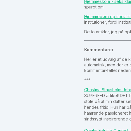
Hjemmeskole - seks kla
spurgt om.
Hjemmebørn og socialis
institutioner, fordi insti
De to artikler, jeg på o
Kommentarer
Her er et udvalg af de 
automatisk, men der er g
kommentar-feltet nedenf
***
Christina Stausholm Jo
SUPERFED artikel! DET he
stole på at min datter se
hendes fritid. Hun har p
hamrende passioneret his
sindssygt inspirerende og
Cecilie Felumb Conrad