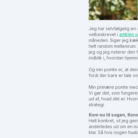
Jeg har selvfølgelig en
velbeskrevet i
artiklen 
måneden. Siger jeg kækt
helt random mellemrum. 
jeg og jeg noterer den f
indblik i, hvordan hje
Og min pointe er, at de
fordi der bare er tale 
Min primære pointe med d
Vi gør det, som fungerer
ud af, hvad det er. Hvor
strategi.
Kom nu til sagen, Kone –
Helt konkret, vil jeg g
anderledes ud om en må
klar. Så hvis nogen huske