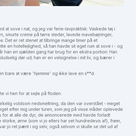
at sove i nat, og jeg var ferie-lavpraktisk: Vaskede tøj i
rn, smurte creme på tørre steder, lavede mavebøjninger,
et er ret stenet at tilbringe mange timer på et
e en hotellejlighed, så han havde sit eget rum at sove i - og
når han en sjælden gang har brug for en ekstra portion: Han
pludselig dør ud; han er en velsignelse i mit liv, og bærer i
en bare at være 'hjemme' og ikke lave en s**d.
vi hen for at sejle på floden.
n virkelig voldsom nedsmeltning, da den var overstået - meget
eget efter mig under turen, som jeg på visse måder oplevede
ods for at alle de dyr, de annoncerede med havde forladt
torke, ørne (som vi jo ellers har set hundredevis af), frøer,
ar jo ret pænt i sig selv, også selvom vi skulle se det ud af