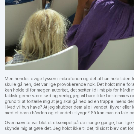
Men hendes evige tyssen i mikrofonen og det at hun hele tiden fo
skulle gå hen, det var lige provokerende nok. Det holdt mine foræ
kan holde til for megen autoritet, det sætter ild i mit pis for hårdt m
faktisk gerne være sød og venlig, jeg vil bare ikke bestemmes o
grund til at fortælle mig at jeg skal gå ned ad en trappe, mens 
Hvad vil hun have? At jeg skubber dem alle i vandet, flyver elle
med et barn i hånden og et andet i slynge? Så kan man da tale o
Ovennævnte var blot et eksempel på de mange gange, hun lige var
skynde mig at gøre det. Jeg holdt ikke til det, til sidst blev det fo