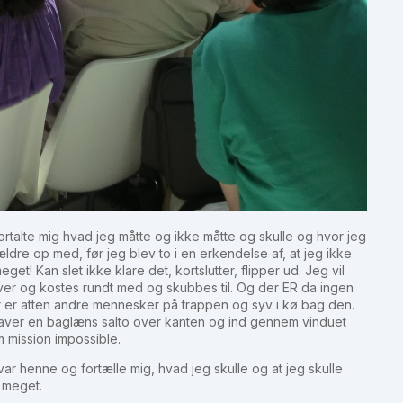
rtalte mig hvad jeg måtte og ikke måtte og skulle og hvor jeg
ldre op med, før jeg blev to i en erkendelse af, at jeg ikke
eget! Kan slet ikke klare det, kortslutter, flipper ud. Jeg vil
ver og kostes rundt med og skubbes til. Og der ER da ingen
der er atten andre mennesker på trappen og syv i kø bag den.
r laver en baglæns salto over kanten og ind gennem vinduet
m mission impossible.
 henne og fortælle mig, hvad jeg skulle og at jeg skulle
r meget.