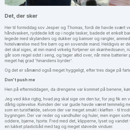
Det, der sker
Her til formiddag sov Jesper og Thomas, fordi de havde svært ved 
håndvasken, ryddede lidt op i nogle tasker, badede et enkelt ba
legede med skylanders og dukker og bamser og rangler, ammede. D
hotelværelse med fire børn og en sovende mand. Heldigvis er dett
det skal siges, at min mand virkelig fortjener sin skønhedssøvn, 
går som regel sidst i seng, og tager altid over, når mine batterier 
meget høj grad 'hinandens byrder'.
Og det er såmænd også meget hyggeligt, efter tres dage på fart
Don't push me
Hen på eftermiddagen, da drengene var kommet på benene, kørte 
Jeg ved ikke rigtig, hvad jeg skal sige om den tur, for jeg fik e
dårlig oplevelse. Kvinden der var guide havde været temmelig m
som en turistfælde, selvom der var meget smukt i kløften - til tr
bygningen. Der var reder og vandhuller og huler, men ingen sorte s
oddere, bjørne, hjorte. Fred med det, klipperne, lyset og vandet v
en lukket plasticbåd med tag og meget støvede vinduer.