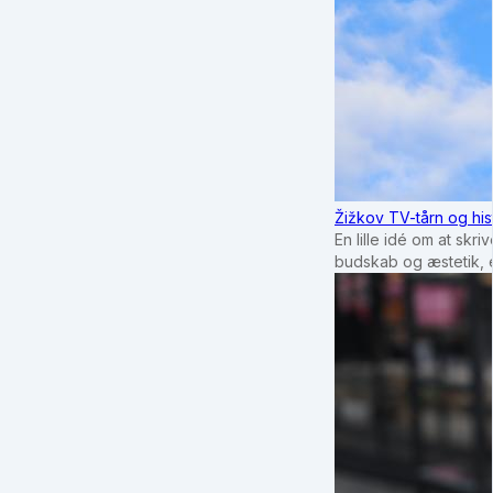
Žižkov TV-tårn og his
En lille idé om at sk
budskab og æstetik, e