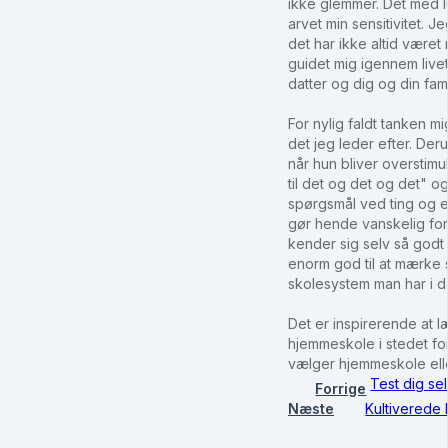
ikke glemmer. Det med lu
arvet min sensitivitet. J
det har ikke altid været
guidet mig igennem livet
datter og dig og din fami
For nylig faldt tanken m
det jeg leder efter. Deru
når hun bliver overstimul
til det og det og det" o
spørgsmål ved ting og er
gør hende vanskelig for 
kender sig selv så godt 
enorm god til at mærke 
skolesystem man har i d
Det er inspirerende at 
hjemmeskole i stedet for
vælger hjemmeskole elle
Test dig sel
Forrige
Næste
Kultiverede k