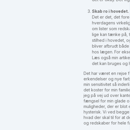
Skab ro i hovedet.
Det er det, det fore
hverdagens virkelig
om lister som redska
lige kan tænke på, 
stilhed i hovedet, o
bliver afbrudt både 
hos lægen. For eks
Læs også min artikel
det kan bruges og 
Det har været en rejse 
erkendelser og nye farba
min sensitivitet så inde
det koster for min famil
jeg på vej ud over kant
fængsel for min glade o
muligheder, der er blot e
hysterisk. Vi ved begge,
hvad der skal til for at 
og redskaber for hele fam