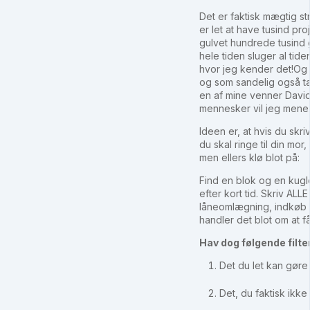
Det er faktisk mægtig st
er let at have tusind p
gulvet hundrede tusind g
hele tiden sluger al tide
hvor jeg kender det!Og d
og som sandelig også tag
en af mine venner David 
mennesker vil jeg mene
Ideen er, at hvis du skr
du skal ringe til din mo
men ellers klø blot på:
Find en blok og en kugle
efter kort tid. Skriv AL
låneomlægning, indkøb af
handler det blot om at f
Hav dog følgende filte
Det du let kan gøre
Det, du faktisk ikk