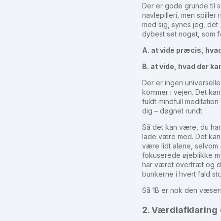
Der er gode grunde til s
navlepilleri, men spille
med sig, synes jeg, det 
dybest set noget, som f
A. at vide præcis, hv
B. at vide, hvad der 
Der er ingen universelle
kommer i vejen. Det kan 
fuldt mindfull meditatio
dig – døgnet rundt.
Så det kan være, du har 
lade være med. Det kan 
være lidt alene, selvom
fokuserede øjeblikke me
har været overtræt og d
bunkerne i hvert fald sto
Så 1B er nok den væsentl
2. Værdiafklaring