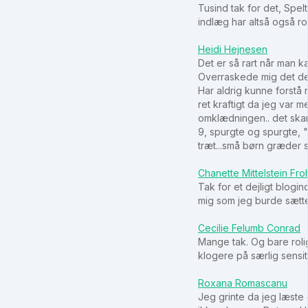
Tusind tak for det, Spelt
indlæg har altså også r
Heidi Hejnesen
Det er så rart når man k
Overraskede mig det der
Har aldrig kunne forstå n
ret kraftigt da jeg var 
omklædningen.. det skar 
9, spurgte og spurgte, "
træt...små børn græder 
Chanette Mittelstein Fro
Tak for et dejligt blogin
mig som jeg burde sætte 
Cecilie Felumb Conrad
Mange tak. Og bare rolig
klogere på særlig sens
Roxana Romascanu
Jeg grinte da jeg læste 