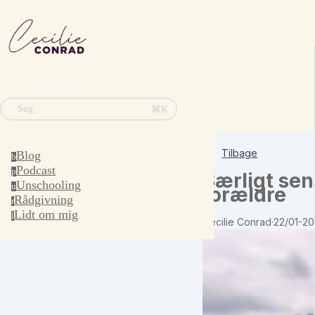
⌘K
Søg
Tilbage
Blog
b
Podcast
p
Særligt sen
Unschooling
u
forældre
Rådgivning
r
Lidt om mig
l
Cecilie Conrad
·
22/01-20