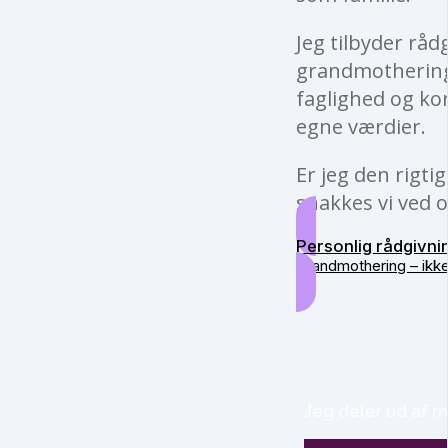
Jeg tilbyder råd
grandmothering 
faglighed og kon
egne værdier.
Er jeg den rigti
snakkes vi ved o
Personlig rådgivni
Grandmothering – ikk
Jeg deler ud af m