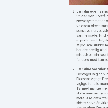
Lær din egen sensi
Studér den. Forstå d
Nervesystemet er og
voldsom blæst, stærk
sensitive nervesyst
samme måde. Find ve
egentlig ved det, der
at jeg skal strikke 
har det nemlig alti
min udvej, min redn
fungere med familiel
Lær dine værdier 
Gentager mig selv o
Ekstremt vigtigt. D
vigtige for alle men
Tal med mange menn
skifte værdier i øvr
mere løse omskifte
sidste halve år virk
det er okay. Det vig