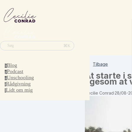
⌘K
Søg
Tilbage
Blog
b
Podcast
p
At starte i 
Unschooling
u
ligesom at 
Rådgivning
r
Lidt om mig
l
Cecilie Conrad
·
28/08-2