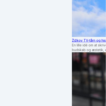
Žižkov TV-tårn og his
En lille idé om at sk
budskab og æstetik, e