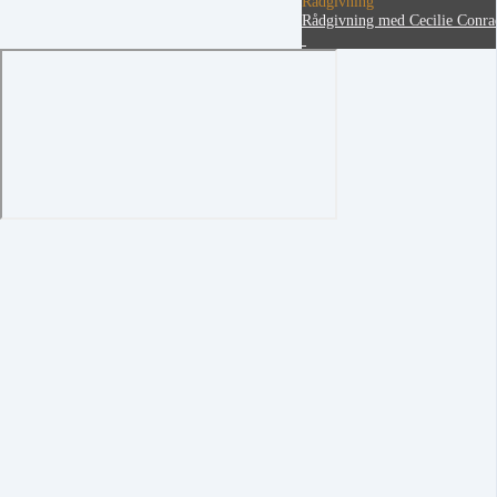
Rådgivning
Rådgivning med Cecilie Conra