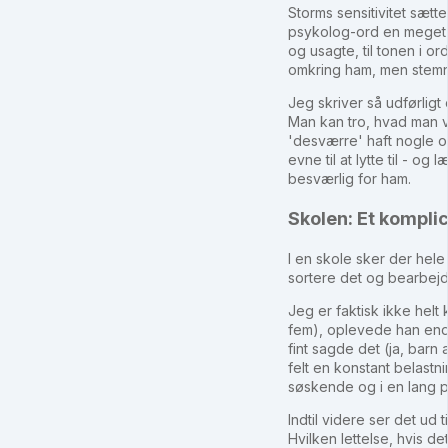
Storms sensitivitet sætt
psykolog-ord en meget ve
og usagte, til tonen i 
omkring ham, men stemni
Jeg skriver så udførligt
Man kan tro, hvad man v
'desværre' haft nogle o
evne til at lytte til -
besværlig for ham.
Skolen: Et komplic
I en skole sker der hele
sortere det og bearbejd
Jeg er faktisk ikke helt
fem), oplevede han endd
fint sagde det (ja, barn
felt en konstant belast
søskende og i en lang 
Indtil videre ser det ud
Hvilken lettelse, hvis d