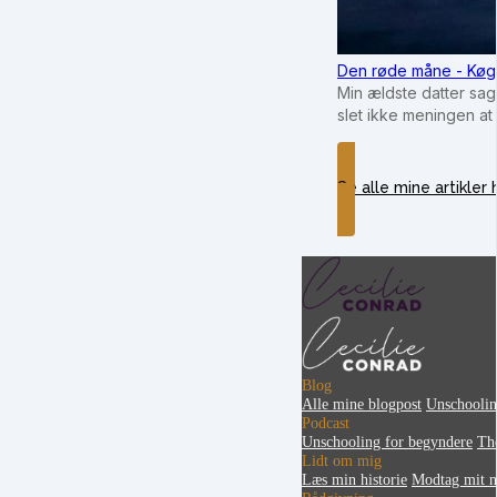
Den røde måne - Køg
Min ældste datter sag
slet ikke meningen at
Se alle mine artikler 
Blog
Alle mine blogpost
Unschooli
Podcast
Unschooling for begyndere
Th
Lidt om mig
Læs min historie
Modtag mit n