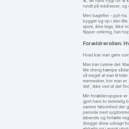
år, før hans frygt for a
rundt på madrasser, og o
Men bagefter - pyh-ha. 
bygget sig op i den lill
spise, ikke lege, ikke n
flipper omkring, han ho
Forældrerollen: H
Hvad kan man gøre som m
Man kan rumme det. Man 
lille dreng kæmpe sådan.
så meget at man til tid
mennesker, tror man er. 
det', ikke ved at det fin
Min forælderopgave er a
gjort hans liv temmelig b
samme følsomhed der gør
periode med sygdommen 
løbende og fortælle mig 
(begge disse udsagn bare
elskelig og i øvrigt ut