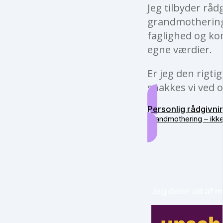
Jeg tilbyder råd
grandmothering 
faglighed og kon
egne værdier.
Er jeg den rigti
snakkes vi ved o
Personlig rådgivni
Grandmothering – ikk
Jeg deler ud af m