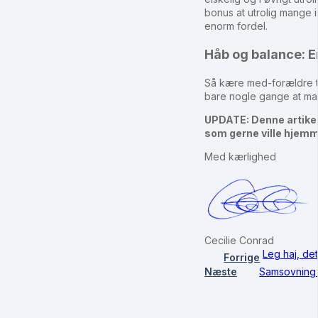
bonus at utrolig mange i
enorm fordel.
Håb og balance: 
Så kære med-forældre til 
bare nogle gange at man
UPDATE: Denne artikel 
som gerne ville hjem
Med kærlighed
Cecilie Conrad
Leg haj, de
Forrige
Næste
Samsovning 