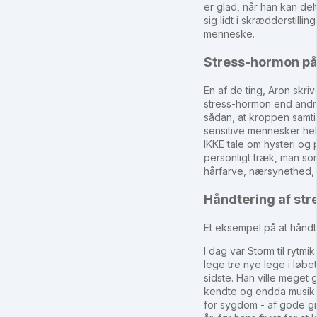
er glad, når han kan del
sig lidt i skrædderstill
menneske.
Stress-hormon på
En af de ting, Aron skri
stress-hormon end andre
sådan, at kroppen samti
sensitive mennesker helt
IKKE tale om hysteri og
personligt træk, man som 
hårfarve, nærsynethed, hø
Håndtering af str
Et eksempel på at håndt
I dag var Storm til rytmi
lege tre nye lege i løbe
sidste. Han ville meget 
kendte og endda musik 
for sygdom - af gode gr