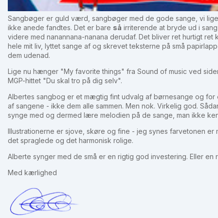
Sangbøger er guld værd, sangbøger med de gode sange, vi lige
ikke anede fandtes. Det er bare
så
irriterende at bryde ud i sang
videre med nanannana-nanana derudaf. Det bliver ret hurtigt ret k
hele mit liv, lyttet sange af og skrevet teksterne på små papirlapp
dem udenad.
Lige nu hænger "My favorite things" fra Sound of music ved siden
MGP-hittet "Du skal tro på dig selv".
Albertes sangbog er et mægtig fint udvalg af børnesange og for
af sangene - ikke dem alle sammen. Men nok. Virkelig god. Sådan 
synge med og dermed lære melodien på de sange, man ikke kend
Illustrationerne er sjove, skøre og fine - jeg synes farvetonen e
det spraglede og det harmonisk rolige.
Alberte synger med de små er en rigtig god investering. Eller en r
Med kærlighed