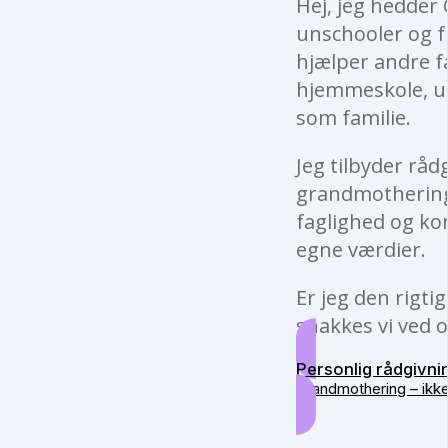
Hej, jeg hedder 
unschooler og fu
hjælper andre f
hjemmeskole, un
som familie.
Jeg tilbyder råd
grandmothering 
faglighed og kon
egne værdier.
Er jeg den rigti
snakkes vi ved o
Personlig rådgivni
Grandmothering – ikk