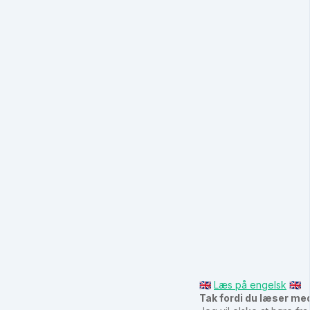
🇬🇧
Læs på engelsk
🇬🇧
Tak fordi du læser me