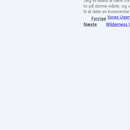
Jeg vil elske at høre fra
liv på denne måde, og v
til at dele en kommenta
Vores Ugent
Forrige
Næste
Wilderness 