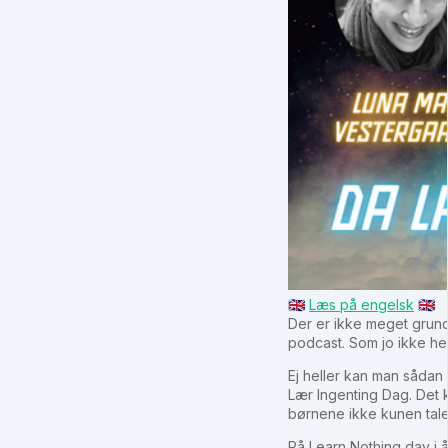
🇬🇧
Læs på engelsk
🇬🇧
Der er ikke meget grund 
podcast. Som jo ikke he
Ej heller kan man sådan
Lær Ingenting Dag. Det 
børnene ikke kunen tale
På Learn Nothing day i å