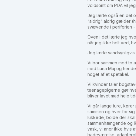
voldsomt om PDA vil jeg
Jeg lærte også en del 
“aldrig” aldrig gælder 
svævende i periferien - a
Oven i det lærte jeg h
når jeg ikke helt ved, h
Jeg lærte sandsynligvis 
Vi bor sammen med to af
med Luna Maj og hendes t
noget af et spetakel.
Vi kvinder taler bogsta
teenagepigerne gør hver
bliver lavet mad hele t
Vi går lange ture, kører 
sammen og hver for sig 
lukkede, bolde der skal 
sammenhængende og ikke 
vask, vi aner ikke hvis a
badeværelse, adapterplu