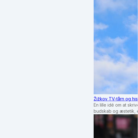
Žižkov TV-tårn og his
En lille idé om at sk
budskab og æstetik, e