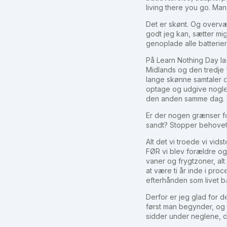
living there you go. Man
Det er skønt. Og overvæ
godt jeg kan, sætter mig
genoplade alle batterier 
På Learn Nothing Day la
Midlands og den tredje f
lange skønne samtaler om
optage og udgive nogle
den anden samme dag. Så
Er der nogen grænser fo
sandt? Stopper behovet 
Alt det vi troede vi vidst
FØR vi blev forældre og
vaner og frygtzoner, alt
at være ti år inde i pro
efterhånden som livet b
Derfor er jeg glad for d
først man begynder, og d
sidder under neglene, og