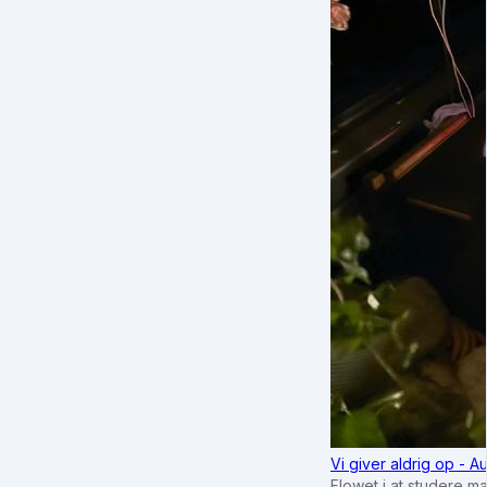
Vi giver aldrig op - 
Flowet i at studere m