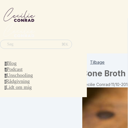
⌘K
Søg
Tilbage
Blog
b
Podcast
p
Bone Broth
Unschooling
u
Rådgivning
r
Cecilie Conrad
·
11/10-201
Lidt om mig
l