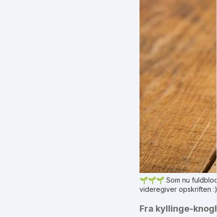
🌱🌱🌱 Som nu fuldblods
videregiver opskriften :
Fra kyllinge-knogl