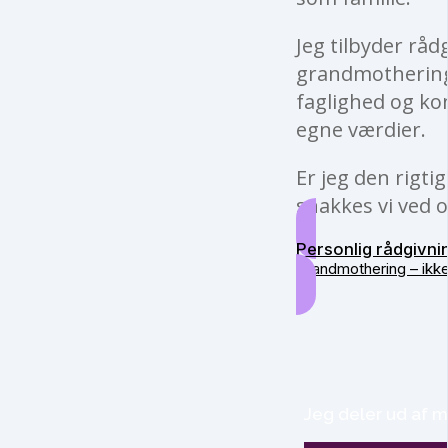
Jeg tilbyder råd
grandmothering 
faglighed og kon
egne værdier.
Er jeg den rigti
snakkes vi ved o
Personlig rådgivni
Grandmothering – ikk
Jeg deler ud af m