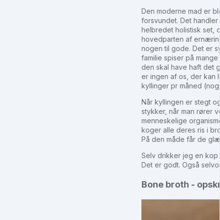
Den moderne mad er bleve
forsvundet. Det handler 
helbredet holistisk set
hovedparten af ernæringe
nogen til gode. Det er sy
familie spiser på mange
den skal have haft det 
er ingen af os, der kan 
kyllinger pr måned (nogl
Når kyllingen er stegt o
stykker, når man rører v
menneskelige organisme.
koger alle deres ris i br
På den måde får de glæd
Selv drikker jeg en kop
Det er godt. Også selvom
Bone broth - opskr