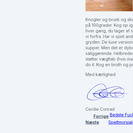
Knogler og brusk og ski
på 100grader. Kog op ige
hver gang, du tager af 
vi forfra. Har vi spist 
gryden. De luxe version 
supper. Men det er dybe
saliggørende. Helbreder
støtter vægttab (hvis ma
do it. Kog en broth og p
Med kærlighed
Cecilie Conrad
Bedste Fuck
Forrige
Næste
Speltmorsjale