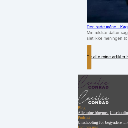
Den røde måne - Køg
Min ældste datter sag
slet ikke meningen at
Se alle mine artikler 
Blog
Alle mine blogpost
Unschooli
Podcast
Unschooling for begyndere
Th
Lidt om mig