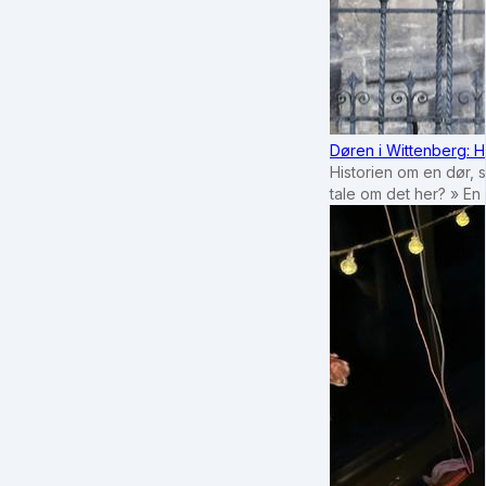
Døren i Wittenberg: H
Historien om en dør, 
tale om det her? » En