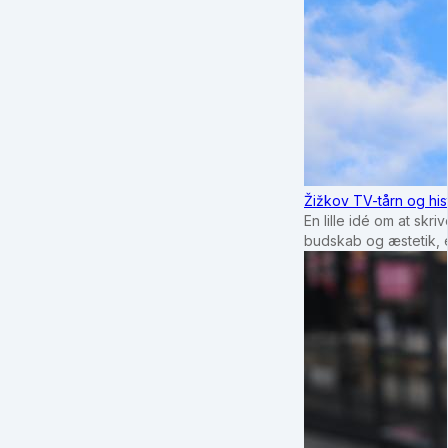
Žižkov TV-tårn og his
En lille idé om at sk
budskab og æstetik, e