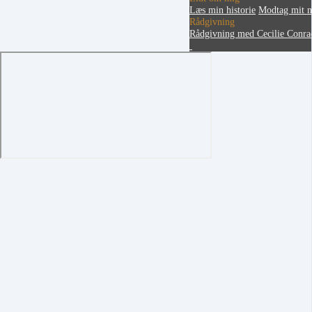
Læs min historie
Modtag mit n
Rådgivning
Rådgivning med Cecilie Conra